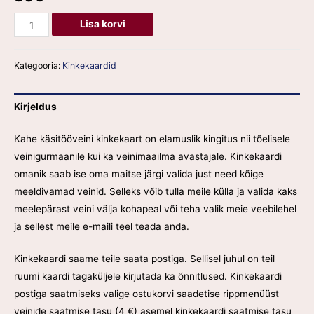
Lisa korvi
Kategooria:
Kinkekaardid
Kirjeldus
Kahe käsitööveini kinkekaart on elamuslik kingitus nii tõelisele
veinigurmaanile kui ka veinimaailma avastajale. Kinkekaardi
omanik saab ise oma maitse järgi valida just need kõige
meeldivamad veinid. Selleks võib tulla meile külla ja valida kaks
meelepärast veini välja kohapeal või teha valik meie veebilehel
ja sellest meile e-maili teel teada anda.
Kinkekaardi saame teile saata postiga. Sellisel juhul on teil
ruumi kaardi tagaküljele kirjutada ka õnnitlused. Kinkekaardi
postiga saatmiseks valige ostukorvi saadetise rippmenüüst
veinide saatmise tasu (4
€
) asemel kinkekaardi saatmise tasu