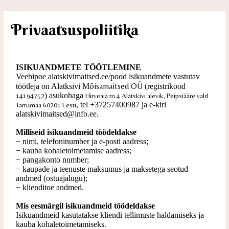
Privaatsuspoliitika
ISIKUANDMETE TÖÖTLEMINE
Veebipoe alatskivimaitsed.ee/pood isikuandmete vastutav
õisamaitsed OÜ
töötleja on Alatksivi M
(registrikood
) asukohaga
14194752
Hirveaia tn 4 Alatskivi alevik, Peipsiääre vald
, tel +37257400987 ja e-kiri
Tartumaa 60201 Eesti
alatskivimaitsed@info.ee.
Milliseid isikuandmeid töödeldakse
− nimi, telefoninumber ja e-posti aadress;
− kauba kohaletoimetamise aadress;
− pangakonto number;
− kaupade ja teenuste maksumus ja maksetega seotud
andmed (ostuajalugu);
− klienditoe andmed.
Mis eesmärgil isikuandmeid töödeldakse
Isikuandmeid kasutatakse kliendi tellimuste haldamiseks ja
kauba kohaletoimetamiseks.