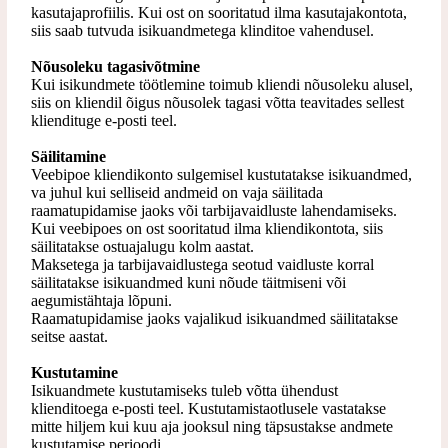
kasutajaprofiilis. Kui ost on sooritatud ilma kasutajakontota,
siis saab tutvuda isikuandmetega klinditoe vahendusel.
Nõusoleku tagasivõtmine
Kui isikundmete töötlemine toimub kliendi nõusoleku alusel,
siis on kliendil õigus nõusolek
tagasi võtta teavitades sellest
kliendituge e-posti teel.
Säilitamine
Veebipoe kliendikonto sulgemisel kustutatakse isikuandmed,
va juhul kui selliseid andmeid on vaja säilitada
raamatupidamise jaoks või tarbijavaidluste lahendamiseks.
Kui veebipoes on ost sooritatud ilma kliendikontota, siis
säilitatakse ostuajalugu kolm aastat.
Maksetega ja tarbijavaidlustega seotud vaidluste korral
säilitatakse isikuandmed kuni nõude
täitmiseni või
aegumistähtaja lõpuni.
Raamatupidamise jaoks vajalikud isikuandmed säilitatakse
seitse aastat.
Kustutamine
Isikuandmete kustutamiseks tuleb võtta ühendust
klienditoega e-posti teel. Kustutamistaotlusele vastatakse
mitte hiljem kui kuu aja jooksul ning täpsustakse andmete
kustutamise perioodi.