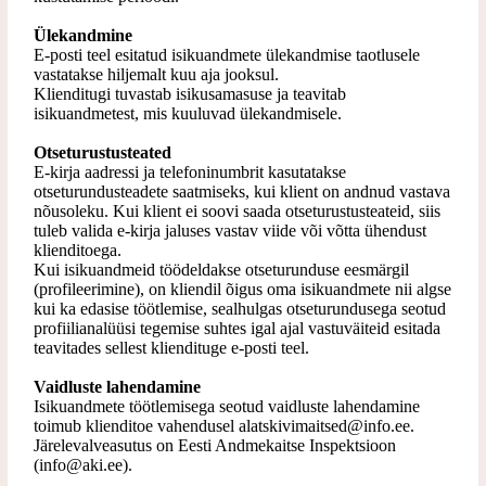
Ülekandmine
E-posti teel esitatud isikuandmete ülekandmise taotlusele
vastatakse hiljemalt kuu aja jooksul.
Klienditugi tuvastab isikusamasuse ja teavitab
isikuandmetest, mis kuuluvad ülekandmisele.
Otseturustusteated
E-kirja aadressi ja telefoninumbrit kasutatakse
otseturundusteadete saatmiseks, kui klient on
andnud vastava
nõusoleku. Kui klient ei soovi saada otseturustusteateid, siis
tuleb valida e-kirja jaluses vastav viide või võtta ühendust
klienditoega.
Kui isikuandmeid töödeldakse otseturunduse eesmärgil
(profileerimine), on kliendil õigus oma isikuandmete nii algse
kui ka edasise töötlemise, sealhulgas otseturundusega seotud
profiilianalüüsi tegemise suhtes igal ajal vastuväiteid esitada
teavitades sellest kliendituge e-posti teel.
Vaidluste lahendamine
Isikuandmete töötlemisega seotud vaidluste lahendamine
toimub klienditoe vahendusel alatskivimaitsed@info.ee.
Järelevalveasutus on Eesti Andmekaitse Inspektsioon
(info@aki.ee).