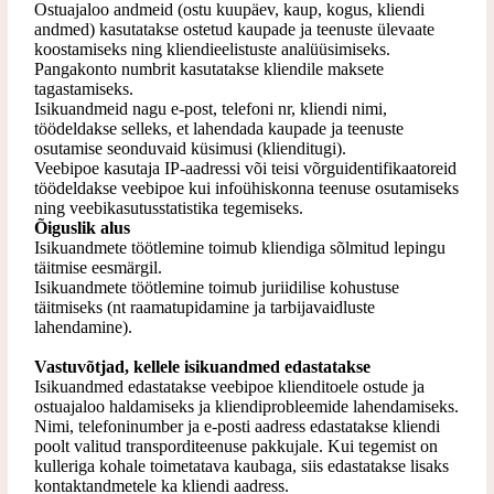
Ostuajaloo andmeid (ostu kuupäev, kaup, kogus, kliendi
andmed) kasutatakse ostetud kaupade ja teenuste ülevaate
koostamiseks ning kliendieelistuste analüüsimiseks.
Pangakonto numbrit kasutatakse kliendile maksete
tagastamiseks.
Isikuandmeid nagu e-post, telefoni nr, kliendi nimi,
töödeldakse selleks, et lahendada kaupade ja teenuste
osutamise seonduvaid küsimusi (klienditugi).
Veebipoe kasutaja IP-aadressi või teisi võrguidentifikaatoreid
töödeldakse veebipoe kui infoühiskonna teenuse osutamiseks
ning veebikasutusstatistika tegemiseks.
Õiguslik alus
Isikuandmete töötlemine toimub kliendiga sõlmitud lepingu
täitmise eesmärgil.
Isikuandmete töötlemine toimub juriidilise kohustuse
täitmiseks (nt raamatupidamine ja tarbijavaidluste
lahendamine).
Vastuvõtjad, kellele isikuandmed edastatakse
Isikuandmed edastatakse veebipoe klienditoele ostude ja
ostuajaloo haldamiseks ja kliendiprobleemide lahendamiseks.
Nimi, telefoninumber ja e-posti aadress edastatakse kliendi
poolt valitud transporditeenuse
pakkujale. Kui tegemist on
kulleriga kohale toimetatava kaubaga, siis edastatakse lisaks
kontaktandmetele ka kliendi aadress.