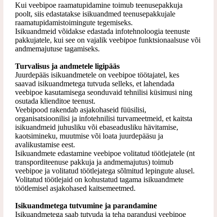
Kui veebipoe raamatupidamine toimub teenusepakkuja
poolt, siis edastatakse isikuandmed
teenusepakkujale
raamatupidamistoimingute tegemiseks.
Isikuandmeid võidakse edastada infotehnoloogia teenuste
pakkujatele, kui see on vajalik
veebipoe funktsionaalsuse või
andmemajutuse tagamiseks.
Turvalisus ja andmetele ligipääs
Juurdepääs isikuandmetele on veebipoe töötajatel, kes
saavad isikuandmetega tutvuda selleks, et lahendada
veebipoe kasutamisega seonduvaid tehnilisi küsimusi ning
osutada klienditoe teenust.
Veebipood rakendab asjakohaseid füüsilisi,
organisatsioonilisi ja infotehnilisi turvameetmeid, et kaitsta
isikuandmeid juhusliku või ebaseadusliku hävitamise,
kaotsimineku, muutmise või loata juurdepääsu ja
avalikustamise eest.
Isikuandmete edastamine veebipoe volitatud töötlejatele (nt
transporditeenuse pakkuja ja
andmemajutus) toimub
veebipoe ja volitatud töötlejatega sõlmitud lepingute alusel.
Volitatud
töötlejaid on kohustatud tagama isikuandmete
töötlemisel asjakohased kaitsemeetmed.
Isikuandmetega tutvumine ja parandamine
Isikuandmetega saab tutvuda ja teha parandusi veebipoe